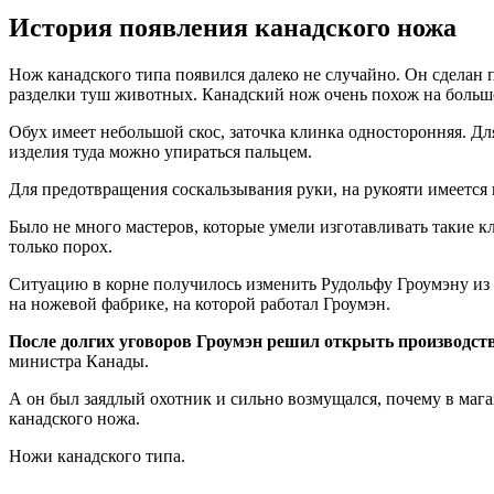
История появления канадского ножа
Нож канадского типа появился далеко не случайно. Он сделан 
разделки туш животных. Канадский нож очень похож на большо
Обух имеет небольшой скос, заточка клинка односторонняя. Д
изделия туда можно упираться пальцем.
Для предотвращения соскальзывания руки, на рукояти имеется 
Было не много мастеров, которые умели изготавливать такие 
только порох.
Ситуацию в корне получилось изменить Рудольфу Гроумэну из 
на ножевой фабрике, на которой работал Гроумэн.
После долгих уговоров Гроумэн решил открыть производств
министра Канады.
А он был заядлый охотник и сильно возмущался, почему в маг
канадского ножа.
Ножи канадского типа.