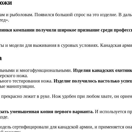
ножи
м и рыболовам. Появился большой спрос на это изделие. В да
тед».
линки компании получили широкое признание среди професс
ы и модели для выживания в суровых условиях. Канадская арми
а
рсальными и многофункциональными.
Изделия канадских охотни
ерского ножа.
ьного тестирования ножа.
Изделие получилось настолько усп
ные манипуляции.
прекрасно лежит в руке. Нож удобен при любом хвате, он орие
зать уменьшенная копия первого варианта.
И используется пр
оде.
одель сертифицировали для канадской армии, и применяется он