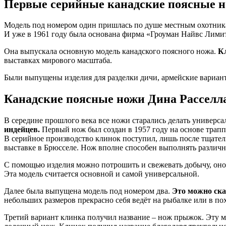
Первые серийные канадские поясные 
Модель под номером один пришлась по душе местным охотника
И уже в 1961 году была основана фирма «Гроуман Найвс Лими
Она выпускала основную модель канадского поясного ножа.
К
выставках мирового масштаба.
Были выпущены изделия для разделки дичи, армейские вариант
Канадские поясные ножи Дина Расселл
В середине прошлого века все ножи старались делать униве
индейцев.
Первый нож был создан в 1957 году на основе трапп
В серийное производство клинок поступил, лишь после тщател
выставке в Брюсселе. Нож вполне способен выполнять различ
С помощью изделия можно потрошить и свежевать добычу, оно 
Эта модель считается основной и самой универсальной.
Далее была выпущена модель под номером два.
Это можно ска
небольших размеров прекрасно себя ведёт на рыбалке или в пох
Третий вариант клинка получил название – нож прыжок. Эту м