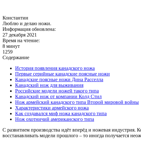
Константин
Люблю и делаю ножи.
Информация обновлена:
27 декабря 2021
Время на чтение:
8 минут
1259
Содержание
История появления канадского ножа
Первые серийные канадские поясные ножи
Канадские поясные ножи Дина Расселла
Канадский нож для выживания
Российские модели ножей такого типа
Канадский нож от компании Колд Стил
Нож армейский канадского типа Второй мировой войны
Характеристики армейского ножа
Как создавался миф ножа канадского типа
Нож охотничий американского типа
С развитием производства идёт вперёд и ножевая индустрия. К
восстанавливать модели прошлого – то иногда получается неож