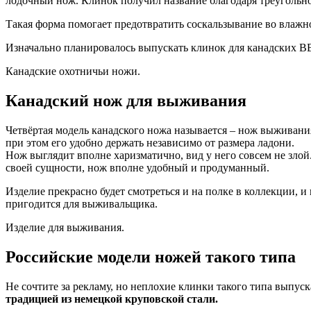
лодочный нож. Клинок получил название благодаря треугольно
Такая форма помогает предотвратить соскальзывание во влажн
Изначально планировалось выпускать клинок для канадских ВВ
Канадские охотничьи ножи.
Канадский нож для выживания
Четвёртая модель канадского ножа называется – нож выживани
при этом его удобно держать независимо от размера ладони.
Нож выглядит вполне харизматично, вид у него совсем не злой
своей сущности, нож вполне удобный и продуманный.
Изделие прекрасно будет смотреться и на полке в коллекции,
пригодится для выживальщика.
Изделие для выживания.
Российские модели ножей такого типа
Не сочтите за рекламу, но неплохие клинки такого типа выпу
традицией из немецкой круповской стали.