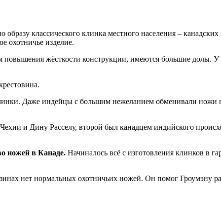
по образу классического клинка местного населения – канадски
е охотничье изделие.
ля повышения жёсткости конструкции, имеются большие долы. У 
крестовина.
клинки. Даже индейцы с большим нежеланием обменивали ножи н
Чехии и Дину Расселу, второй был канадцем индийского происхо
о ножей в Канаде.
Начиналось всё с изготовления клинков в га
азинах нет нормальных охотничьих ножей. Он помог Гроумэну ра