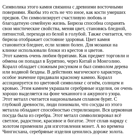
Символика этого камня связанна с древними восточными
повериями. Якобы это есть не что иное, как кости умерших
предков. Он символизирует счастливую любовь и
благодатную семейную жизнь. Бирюза способна сохранять
свои мистические свойства, меняя цвет, становясь бледной,
пятнистой, переходя из белой в голубой. Также считается, что
бирюза отображает состояние здоровья. Цвет камня
становится бледнее, если хозяин болен. Для мозаики на
клинке использовали блоки из крестов и цветов.
Этот камень очень любим бурятами. Как предмет торговли и
обмена он попадал в Бурятию, через Китай и Монголию.
Коралл обладает сложным рисунком и был символом дерева
или водяной бездны. В действиях магического характера,
особое значение придавали красному камню. Коралл
ассоциируется по цветовой символике с огнём, солнцем и
кровью. Этим камнем украшали серебряные изделия, он очень
хорошо выделяется на фоне чеканного и ажурного узора.
Этот металл считается национальным сплавом бурят. С
глубокой древности, люди понимали, что сосуды из этого
металла обладают способностью стерилизации. Вся церковная
посуда была из серебра. Этот металл символизировал всё
светлое, радостное, красивое и богатое. Этот сплав наряду с
золотом применяли для изготовления монет. А во времена
Чингисхана, серебряные изделия ценились дороже золота.