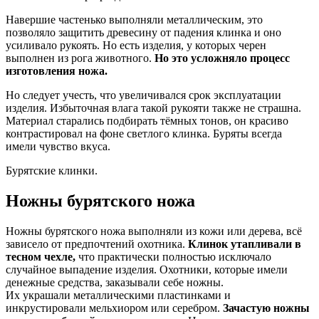
Навершие частенько выполняли металлическим, это
позволяло защитить древесину от падения клинка и оно
усиливало рукоять. Но есть изделия, у которых черен
выполнен из рога животного.
Но это усложняло процесс
изготовления ножа.
Но следует учесть, что увеличивался срок эксплуатации
изделия. Избыточная влага такой рукояти также не страшна.
Материал старались подбирать тёмных тонов, он красиво
контрастировал на фоне светлого клинка. Буряты всегда
имели чувство вкуса.
Бурятские клинки.
Ножны бурятского ножа
Ножны бурятского ножа выполняли из кожи или дерева, всё
зависело от предпочтений охотника.
Клинок утапливали в
тесном чехле,
что практически полностью исключало
случайное выпадение изделия. Охотники, которые имели
денежные средства, заказывали себе ножны.
Их украшали металлическими пластинками и
инкрустировали мельхиором или серебром.
Зачастую ножны