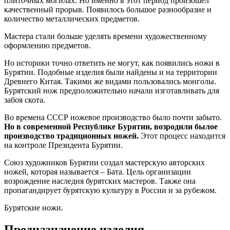
плиточных могилах. Но именно в этот период произошёл
качественный прорыв. Появилось большое разнообразие и
количество металлических предметов.
Мастера стали больше уделять времени художественному
оформлению предметов.
Но историки точно ответить не могут, как появились ножи в
Бурятии. Подобные изделия были найдены и на территории
Древнего Китая. Такими же видами пользовались монголы.
Бурятский нож предположительно начали изготавливать для
забоя скота.
Во времена СССР ножевое производство было почти забыто.
Но в современной Республике Бурятии, возродили былое
производство традиционных ножей.
Этот процесс находится
на контроле Президента Бурятии.
Союз художников Бурятии создал мастерскую авторских
ножей, которая называется – Бата. Цель организации
возрождение наследия бурятских мастеров. Также она
пропагандирует бурятскую культуру в России и за рубежом.
Бурятские ножи.
Предназначение изделия