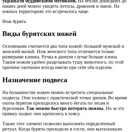
украшали буддийскими мотивами.
На чехлах дошедших до
наших дней можно увидеть лотосы, драконов и львов. На
южных территориях это встречалось чаще.
Нож бурята.
Виды бурятских ножей
Основными считаются два типа ножей: большой мужской и
женский малый. Нож женского типа отличается только
размерами клинка. Ручка в данном случае больше клина.
Таким ножом удобно разделывать тушу животного, по этой
причине охотники всегда имели при себе оба изделия.
Назначение подвеса
На большинстве ножен можно встретить специальные
подвесы. Они нужны с практической точки зрения. Во время
охоты бурятом приходилось много бегать по лесам и
буреломам.
Так можно быстро потерять ножны.
Но за эту
пряжку подвес они крепились к поясу.
Также этот элемент позволял выполнять определённый
ритуал. Когда буряты приходили в гости, они вытаскивали