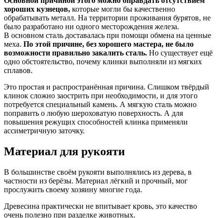
Основной причиной этого можно оправдать отсутствием
хороших кузнецов,
которые могли бы качественно
обрабатывать металл. На территории проживания бурятов, не
было разработано ни одного месторождения железа.
В основном сталь доставалась при помощи обмена на ценные
меха.
По этой причине, без хорошего мастера, не было
возможности правильно закалить сталь.
Но существует ещё
одно обстоятельство, почему клинки выполняли из мягких
сплавов.
Это простая и распространённая причина. Слишком твёрдый
клинок сложно заострить при необходимости, и для этого
потребуется специальный камень. А мягкую сталь можно
поправить о любую шероховатую поверхность. А для
повышения режущих способностей клинка применяли
ассиметричную заточку.
Материал для рукояти
В большинстве своём рукояти выполнялись из дерева, в
частности из берёзы. Материал лёгкий и прочный, мог
прослужить своему хозяину многие года.
Древесина практически не впитывает кровь, это качество
очень полезно при разделке животных.