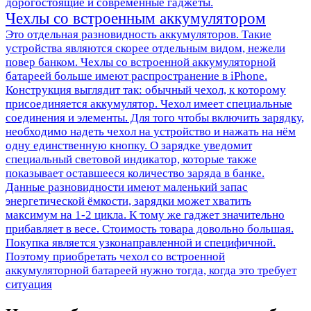
дорогостоящие и современные гаджеты.
Чехлы со встроенным аккумулятором
Это отдельная разновидность аккумуляторов. Такие
устройства являются скорее отдельным видом, нежели
повер банком. Чехлы со встроенной аккумуляторной
батареей больше имеют распространение в iPhone.
Конструкция выглядит так: обычный чехол, к которому
присоединяется аккумулятор. Чехол имеет специальные
соединения и элементы. Для того чтобы включить зарядку,
необходимо надеть чехол на устройство и нажать на нём
одну единственную кнопку. О зарядке уведомит
специальный световой индикатор, которые также
показывает оставшееся количество заряда в банке.
Данные разновидности имеют маленький запас
энергетической ёмкости, зарядки может хватить
максимум на 1-2 цикла. К тому же гаджет значительно
прибавляет в весе. Стоимость товара довольно большая.
Покупка является узконаправленной и специфичной.
Поэтому приобретать чехол со встроенной
аккумуляторной батареей нужно тогда, когда это требует
ситуация