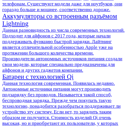
телефонам. Существуют модели даже для ноутбуков, они
гораздо больше и мощнее, соответственно дороже.
Аккумуляторы со встроенным разъёмом
Lightning
Данная разновидность из числа современных технологий.
Подходит для айфонов с 2017 года, которые начали
поддерживать функцию быстрой зарядки. Лайтнинг
является отличительной особенностью Apple уже на
протяжении большого количества времени.
Производители автономных источников питания создали
свои модели, которые специально предназначены для
айфонов и других гаджетов компании.
Батареи с технологией Qi
Данная технология современная. Появилась недавно.
Автономные источники питания могут производить
подзарядку без проводов. Называется такой способ,
беспроводная зарядка. Прежде чем покупать такую
технологию, понадобится разобраться поддерживает ли
устройство эту систему. Если нет, то зарядить таким
образом не получится. Стоимость изделий Qi очень
высокая, но и приобретают их пользователи, у которых