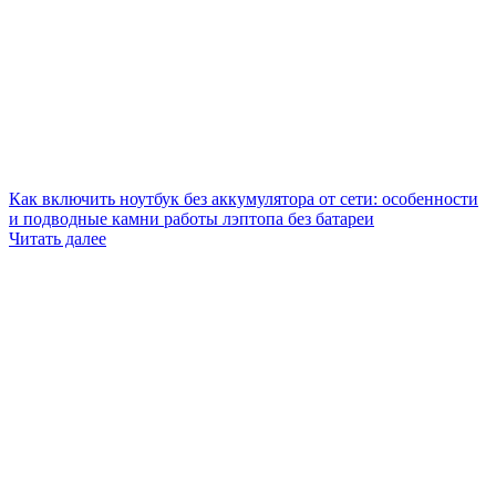
Как включить ноутбук без аккумулятора от сети: особенности
и подводные камни работы лэптопа без батареи
Читать далее