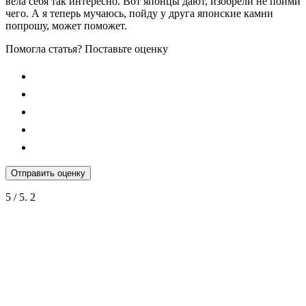
вела себя так интересно. Вот японцы дают, изобрели не пойми
чего. А я теперь мучаюсь, пойду у друга японские камни
попрошу, может поможет.
Помогла статья? Поставьте оценку
Отправить оценку
5
/ 5.
2