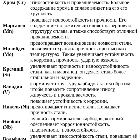
Хром (Cr)
износостойкость и прокаливаемость. Большое
содержание хрома в сплаве влияет на его его
хрупкость.
повышает износостойкость и прочность. Его
Марганец
содержание положительно влияет на зерновую
(Mn)
структуру сплава, а также способствует отличной
прокаливаемости.
предотвращает возникновение ломкости стали,
Молибден
позволяет сохранять прочность при высоких
(Mo)
температурах. Также увеличивает устойчивость
к коррозии, прочность, ударную вязкость.
увеличивает прочность и износоустойчивость
Кремний
стали, как и марганец, он делает сталь более
(Si)
стабильной и надежной.
формирует структуру карбидов таким образом,
Ванадий
чтобы повысить сопротивление износу,
(V)
живучесть и прокаливаемость.
повышает устойчивость к коррозии,
Никель (Ni)
предотвращает гниение стали. Повышает
прочность стали.
лучший формирователь карбидов, который
Ниобий
обеспечивает коррозионностойкость,
(Nb)
пластичность, износостойкость.
увеличивает износостойкость стали, повышает её
Вольфрам