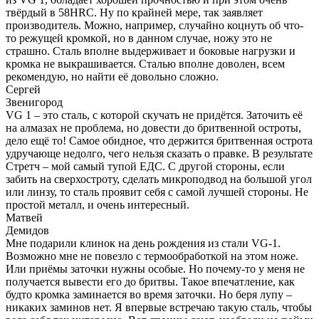
твёрдый в 58HRC. Ну по крайней мере, так заявляет
производитель. Можно, например, случайно коцнуть об что-
то режущей кромкой, но в данном случае, ножу это не
страшно. Сталь вполне выдерживает и боковые нагрузки и
кромка не выкрашивается. Сталью вполне доволен, всем
рекомендую, но найти её довольно сложно.
Сергей
Звенигород
VG 1 – это сталь, с которой скучать не придётся. Заточить её
на алмазах не проблема, но довести до бритвенной остроты,
дело ещё то! Самое обидное, что держится бритвенная острота
удручающе недолго, чего нельзя сказать о правке. В результате
Стретч – мой самый тупой ЕДС. С другой стороны, если
забить на сверхостроту, сделать микроподвод на большой угол
или линзу, то сталь проявит себя с самой лучшей стороны. Не
простой металл, и очень интересный.
Матвей
Демидов
Мне подарили клинок на день рождения из стали VG-1.
Возможно мне не повезло с термообработкой на этом ноже.
Или приёмы заточки нужны особые. Но почему-то у меня не
получается вывести его до бритвы. Такое впечатление, как
будто кромка заминается во время заточки. Но беря лупу –
никаких заминов нет. Я впервые встречаю такую сталь, чтобы