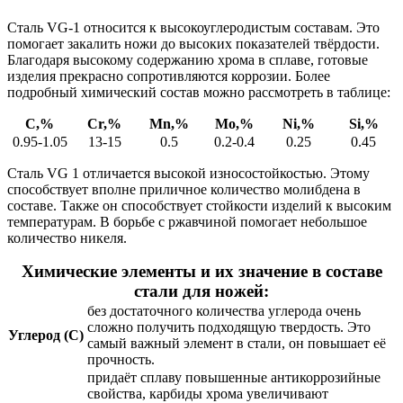
Сталь VG-1 относится к высокоуглеродистым составам. Это
помогает закалить ножи до высоких показателей твёрдости.
Благодаря высокому содержанию хрома в сплаве, готовые
изделия прекрасно сопротивляются коррозии. Более
подробный химический состав можно рассмотреть в таблице:
C,%
Cr,%
Mn,%
Mo,%
Ni,%
Si,%
0.95-1.05
13-15
0.5
0.2-0.4
0.25
0.45
Сталь VG 1 отличается высокой износостойкостью. Этому
способствует вполне приличное количество молибдена в
составе. Также он способствует стойкости изделий к высоким
температурам. В борьбе с ржавчиной помогает небольшое
количество никеля.
Химические элементы и их значение в составе
стали для ножей:
без достаточного количества углерода очень
сложно получить подходящую твердость. Это
Углерод (C)
самый важный элемент в стали, он повышает её
прочность.
придаёт сплаву повышенные антикоррозийные
свойства, карбиды хрома увеличивают