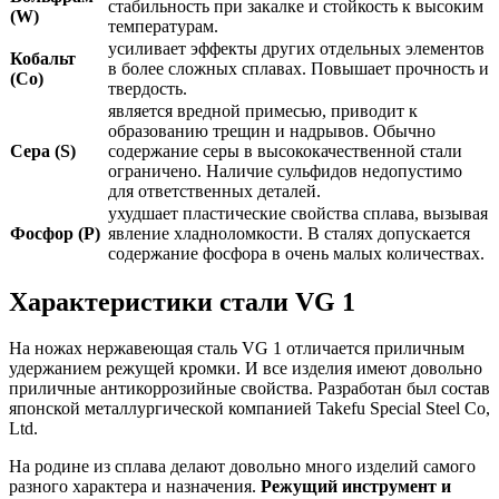
стабильность при закалке и стойкость к высоким
(W)
температурам.
усиливает эффекты других отдельных элементов
Кобальт
в более сложных сплавах. Повышает прочность и
(Co)
твердость.
является вредной примесью, приводит к
образованию трещин и надрывов. Обычно
Сера (S)
содержание серы в высококачественной стали
ограничено. Наличие сульфидов недопустимо
для ответственных деталей.
ухудшает пластические свойства сплава, вызывая
Фосфор (P)
явление хладноломкости. В сталях допускается
содержание фосфора в очень малых количествах.
Характеристики стали VG 1
На ножах нержавеющая сталь VG 1 отличается приличным
удержанием режущей кромки. И все изделия имеют довольно
приличные антикоррозийные свойства. Разработан был состав
японской металлургической компанией Takefu Special Steel Co,
Ltd.
На родине из сплава делают довольно много изделий самого
разного характера и назначения.
Режущий инструмент и