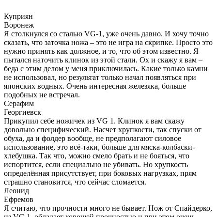
Куприян
Воронеж
Я столкнулся со сталью VG-1, уже очень давно. И хочу точно
сказать, что заточка ножа – это не игра на скрипке. Просто это
нужно принять как должное, и то, что об этом известно. Я
пытался наточить клинок из этой стали. Ох и скажу я вам –
беда с этим делом у меня приключилась. Какие только камни
не использовал, но результат только начал появляться при
японских водных. Очень интересная железяка, больше
подобных не встречал.
Серафим
Георгиевск
Прикупил себе ножичек из VG 1. Клинок я вам скажу
довольно специфический. Насчет хрупкости, так спуски от
обуха, да и фолдер вообще, не предполагают силовое
использование, это всё-таки, больше для мяска-колбаски-
хлебушка. Так что, можно смело брать и не бояться, что
испортится, если специально не убивать. Но хрупкость
определённая присутствует, при боковых нагрузках, прям
страшно становится, что сейчас сломается.
Леонид
Ефремов
Я считаю, что прочности много не бывает. Нож от Спайдерко,
из VG 1, обладает хорошей прочностью и при этом очень