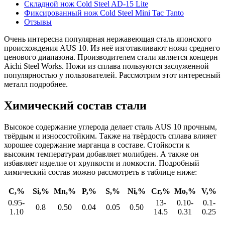
Складной нож Cold Steel AD-15 Lite
Фиксированный нож Cold Steel Mini Tac Tanto
Отзывы
Очень интересна популярная нержавеющая сталь японского
происхождения AUS 10. Из неё изготавливают ножи среднего
ценового диапазона. Производителем стали является концерн
Aichi Steel Works. Ножи из сплава пользуются заслуженной
популярностью у пользователей. Рассмотрим этот интересный
металл подробнее.
Химический состав стали
Высокое содержание углерода делает сталь AUS 10 прочным,
твёрдым и износостойким. Также на твёрдость сплава влияет
хорошее содержание марганца в составе. Стойкости к
высоким температурам добавляет молибден. А также он
избавляет изделие от хрупкости и ломкости. Подробный
химический состав можно рассмотреть в таблице ниже:
С,%
Si,%
Мn,%
P,%
S,%
Ni,%
Сr,%
Мо,%
V,%
0.95-
13-
0.10-
0.1-
0.8
0.50
0.04
0.05
0.50
1.10
14.5
0.31
0.25