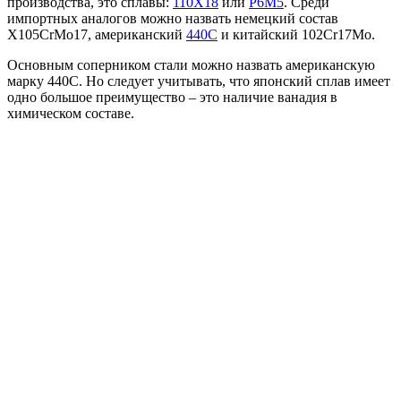
производства, это сплавы:
110Х18
или
Р6М5
. Среди
импортных аналогов можно назвать немецкий состав
X105CrMo17, американский
440C
и китайский 102Cr17Mo.
Основным соперником стали можно назвать американскую
марку 440C. Но следует учитывать, что японский сплав имеет
одно большое преимущество – это наличие ванадия в
химическом составе.