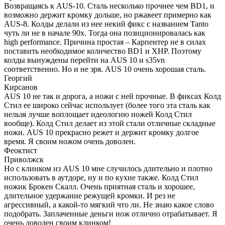
Возвращаясь к AUS-10. Сталь несколько прочнее чем BD1, и
возможно держит кромку дольше, но ржавеет примерно как
AUS-8. Колды делали из нее некий фикс с названием Tanto
чуть ли не в начале 90х. Тогда она позиционировалась как
high performance. Причина простая – Карпентер не в силах
поставить необходимое количество BD1 и XHP. Поэтому
колды вынуждены перейти на AUS 10 и s35vn
соответственно. Но и не зря. AUS 10 очень хорошая сталь.
Георгий
Кирсанов
AUS 10 не так и дорога, а ножи с ней прочные. В фиксах Колд
Стил ее широко сейчас использует (более того эта сталь как
нельзя лучше воплощает идеологию ножей Колд Стил
вообще). Колд Стил делает из этой стали отличные складные
ножи. AUS 10 прекрасно режет и держит кромку долгое
время. Я своим ножом очень доволен.
Феоктист
Приволжск
Но с клинком из AUS 10 мне случилось длительно и плотно
использовать в аутдоре, ну и по кухне также. Колд Стил
ножик Брокен Скалл. Очень приятная сталь и хорошее,
длительное удержание режущей кромки. И рез не
агрессивный, а какой-то мягкий что ли. Не знаю какое слово
подобрать. Заплаченные деньги нож отлично отрабатывает. Я
очень доволен своим клинком!