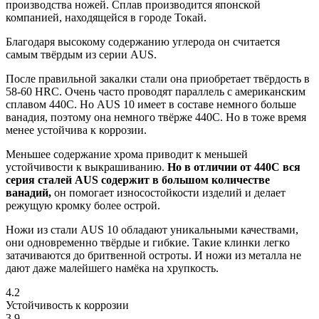
производства ножей. Сплав производится японской
компанией, находящейся в городе Токай.
Благодаря высокому содержанию углерода он считается
самым твёрдым из серии AUS.
После правильной закалки стали она приобретает твёрдость в
58-60 HRC. Очень часто проводят параллель с американским
сплавом 440C. Но AUS 10 имеет в составе немного больше
ванадия, поэтому она немного твёрже 440C. Но в тоже время
менее устойчива к коррозии.
Меньшее содержание хрома приводит к меньшей
устойчивости к выкрашиванию.
Но в отличии от 440C вся
серия сталей AUS содержит в большом количестве
ванадий,
он помогает износостойкости изделий и делает
режущую кромку более острой.
Ножи из стали AUS 10 обладают уникальными качествами,
они одновременно твёрдые и гибкие. Такие клинки легко
затачиваются до бритвенной остроты. И ножи из металла не
дают даже малейшего намёка на хрупкость.
4.2
Устойчивость к коррозии
3.9