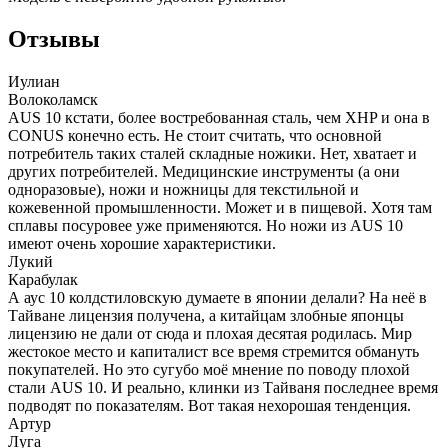
Отзывы
Иулиан
Волоколамск
AUS 10 кстати, более востребованная сталь, чем XHP и она в
CONUS конечно есть. Не стоит считать, что основной
потребитель таких сталей складные ножики. Нет, хватает и
других потребителей. Медицинские инструменты (а они
одноразовые), ножи и ножницы для текстильной и
кожевенной промышленности. Может и в пищевой. Хотя там
сплавы посуровее уже применяются. Но ножи из AUS 10
имеют очень хорошие характеристики.
Лукий
Карабулак
А аус 10 колдстиловскую думаете в японии делали? На неё в
Тайване лицензия получена, а китайцам злобные японцы
лицензию не дали от сюда и плохая десятая родилась. Мир
жестокое место и капиталист все время стремится обмануть
покупателей. Но это сугубо моё мнение по поводу плохой
стали AUS 10. И реально, клинки из Тайваня последнее время
подводят по показателям. Вот такая нехорошая тенденция.
Артур
Луга