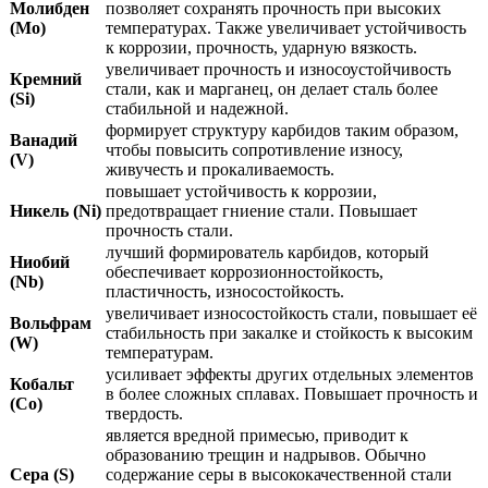
Молибден
позволяет сохранять прочность при высоких
(Mo)
температурах. Также увеличивает устойчивость
к коррозии, прочность, ударную вязкость.
увеличивает прочность и износоустойчивость
Кремний
стали, как и марганец, он делает сталь более
(Si)
стабильной и надежной.
формирует структуру карбидов таким образом,
Ванадий
чтобы повысить сопротивление износу,
(V)
живучесть и прокаливаемость.
повышает устойчивость к коррозии,
Никель (Ni)
предотвращает гниение стали. Повышает
прочность стали.
лучший формирователь карбидов, который
Ниобий
обеспечивает коррозионностойкость,
(Nb)
пластичность, износостойкость.
увеличивает износостойкость стали, повышает её
Вольфрам
стабильность при закалке и стойкость к высоким
(W)
температурам.
усиливает эффекты других отдельных элементов
Кобальт
в более сложных сплавах. Повышает прочность и
(Co)
твердость.
является вредной примесью, приводит к
образованию трещин и надрывов. Обычно
Сера (S)
содержание серы в высококачественной стали