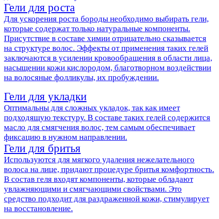
Гели для роста
Для ускорения роста бороды необходимо выбирать гели,
которые содержат только натуральные компоненты.
Присутствие в составе химии отрицательно сказывается
на структуре волос. Эффекты от применения таких гелей
заключаются в усилении кровообращения в области лица,
насыщении кожи кислородом, благотворном воздействии
на волосяные фолликулы, их пробуждении.
Гели для укладки
Оптимальны для сложных укладок, так как имеет
подходящую текстуру. В составе таких гелей содержится
масло для смягчения волос, тем самым обеспечивает
фиксацию в нужном направлении.
Гели для бритья
Используются для мягкого удаления нежелательного
волоса на лице, придают процедуре бритья комфортность.
В состав геля входят компоненты, которые обладают
увлажняющими и смягчающими свойствами. Это
средство подходит для раздраженной кожи, стимулирует
на восстановление.