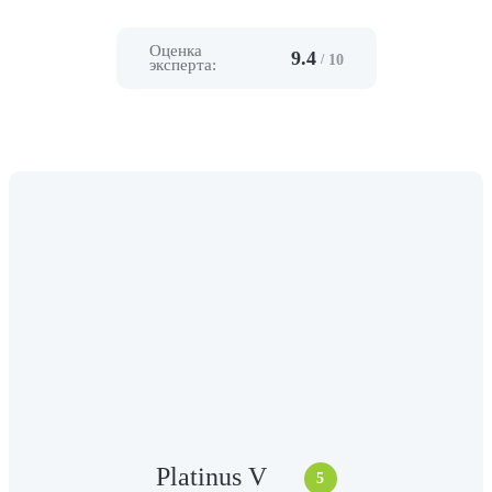
Оценка
9.4
/
10
эксперта:
Platinus V
5