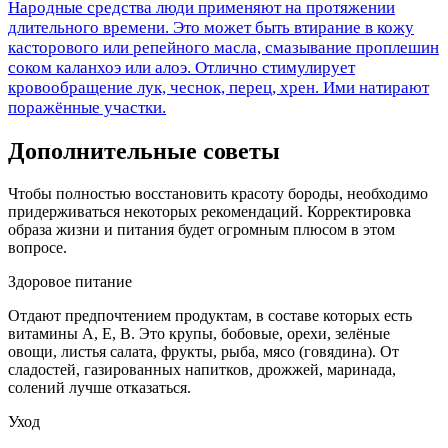
Народные средства люди применяют на протяжении
длительного времени. Это может быть втирание в кожу
касторового или репейного масла, смазывание проплешин
соком каланхоэ или алоэ. Отлично стимулирует
кровообращение лук, чеснок, перец, хрен. Ими натирают
поражённые участки.
Дополнительные советы
Чтобы полностью восстановить красоту бороды, необходимо
придерживаться некоторых рекомендаций. Корректировка
образа жизни и питания будет огромным плюсом в этом
вопросе.
Здоровое питание
Отдают предпочтением продуктам, в составе которых есть
витамины А, Е, В. Это крупы, бобовые, орехи, зелёные
овощи, листья салата, фрукты, рыба, мясо (говядина). От
сладостей, газированных напитков, дрожжей, маринада,
солений лучше отказаться.
Уход