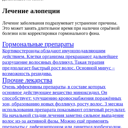
Лечение алопеции
Лечение заболевания подразумевает устранение причины.
Это может занять длительное время при наличии серьёзной
болезни или корректировки гормонального фона.
Гормональные препараты
Кортикостероиды обладают имуноподавляющим
действием. Клетки организма прекращают дальнейшее
разрушение волосяных фолликул. Такая терапия
предполагает быстрый рост волос. Основной минус –
возможность рецидива.
Прочие лекарства
Очень эффективны препараты, в составе которых
основное действующее вещество миноксидил. Он
способствует: улучшению кровоснабжения поражённых
зон, образованию новых фолликул, росту волос. 3 месяца
использования препарата показывают отличный результат.
На начальной стадии лечения заметно сильное выпадение
волос из-за активной фазы. Можно ещё применять
препараты с дифенципроном или динитрохлорбензолом.