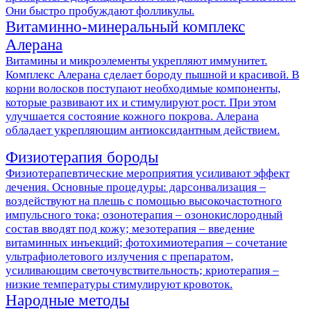
Они быстро пробуждают фолликулы.
Витаминно-минеральный комплекс
Алерана
Витамины и микроэлементы укрепляют иммунитет.
Комплекс Алерана сделает бороду пышной и красивой. В
корни волосков поступают необходимые компоненты,
которые развивают их и стимулируют рост. При этом
улучшается состояние кожного покрова. Алерана
обладает укрепляющим антиоксидантным действием.
Физиотерапия бороды
Физиотерапевтические мероприятия усиливают эффект
лечения. Основные процедуры: дарсонвализация –
воздействуют на плешь с помощью высокочастотного
импульсного тока; озонотерапия – озонокислородный
состав вводят под кожу; мезотерапия – введение
витаминных инъекций; фотохимиотерапия – сочетание
ультрафиолетового излучения с препаратом,
усиливающим светочувствительность; криотерапия –
низкие температуры стимулируют кровоток.
Народные методы