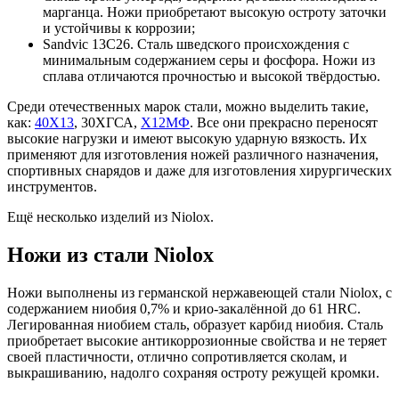
марганца. Ножи приобретают высокую остроту заточки
и устойчивы к коррозии;
Sandvic 13C26. Сталь шведского происхождения с
минимальным содержанием серы и фосфора. Ножи из
сплава отличаются прочностью и высокой твёрдостью.
Среди отечественных марок стали, можно выделить такие,
как:
40Х13
, 30ХГСА,
Х12МФ
. Все они прекрасно переносят
высокие нагрузки и имеют высокую ударную вязкость. Их
применяют для изготовления ножей различного назначения,
спортивных снарядов и даже для изготовления хирургических
инструментов.
Ещё несколько изделий из Niolox.
Ножи из стали Niolox
Ножи выполнены из германской нержавеющей стали Niolox, с
содержанием ниобия 0,7% и крио-закалённой до 61 HRC.
Легированная ниобием сталь, образует карбид ниобия. Сталь
приобретает высокие антикоррозионные свойства и не теряет
своей пластичности, отлично сопротивляется сколам, и
выкрашиванию, надолго сохраняя остроту режущей кромки.