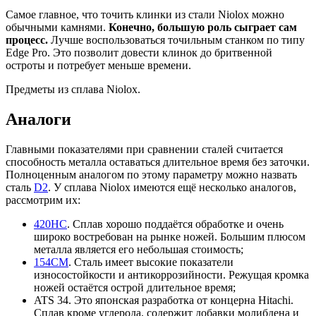
Самое главное, что точить клинки из стали Niolox можно
обычными камнями.
Конечно, большую роль сыграет сам
процесс.
Лучше воспользоваться точильным станком по типу
Edge Pro. Это позволит довести клинок до бритвенной
остроты и потребует меньше времени.
Предметы из сплава Niolox.
Аналоги
Главными показателями при сравнении сталей считается
способность металла оставаться длительное время без заточки.
Полноценным аналогом по этому параметру можно назвать
сталь
D2
. У сплава Niolox имеются ещё несколько аналогов,
рассмотрим их:
420НС
. Сплав хорошо поддаётся обработке и очень
широко востребован на рынке ножей. Большим плюсом
металла является его небольшая стоимость;
154CM
. Сталь имеет высокие показатели
износостойкости и антикоррозийности. Режущая кромка
ножей остаётся острой длительное время;
ATS 34. Это японская разработка от концерна Hitachi.
Сплав кроме углерода, содержит добавки молибдена и