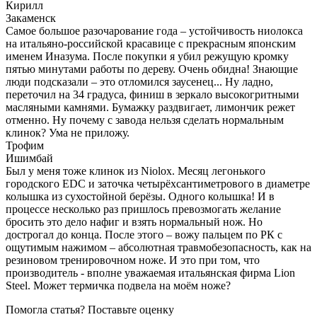
Кирилл
Закаменск
Самое большое разочарование года – устойчивость ниолокса
на итальяно-российской красавице с прекрасным японским
именем Иназума. После покупки я убил режущую кромку
пятью минутами работы по дереву. Очень обидна! Знающие
люди подсказали – это отломился заусенец... Ну ладно,
переточил на 34 градуса, финиш в зеркало высокогритными
масляными камнями. Бумажку раздвигает, лимончик режет
отменно. Ну почему с завода нельзя сделать нормальным
клинок? Ума не приложу.
Трофим
Ишимбай
Был у меня тоже клинок из Niolox. Месяц легонького
городского EDC и заточка четырёхсантиметрового в диаметре
колышка из сухостойной берёзы. Одного колышка! И в
процессе несколько раз пришлось превозмогать желание
бросить это дело нафиг и взять нормальный нож. Но
дострогал до конца. После этого – вожу пальцем по РК с
ощутимым нажимом – абсолютная травмобезопасность, как на
резиновом тренировочном ноже. И это при том, что
производитель - вполне уважаемая итальянская фирма Lion
Steel. Может термичка подвела на моём ноже?
Помогла статья? Поставьте оценку