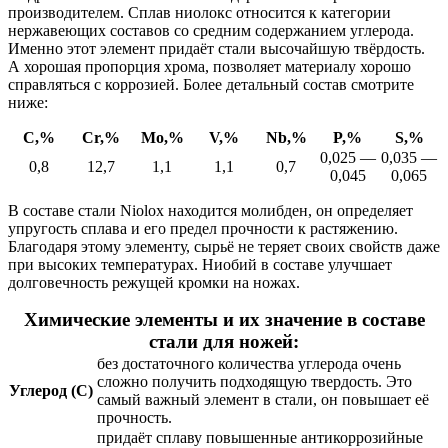
производителем. Сплав ниолокс относится к категории
нержавеющих составов со средним содержанием углерода.
Именно этот элемент придаёт стали высочайшую твёрдость.
А хорошая пропорция хрома, позволяет материалу хорошо
справляться с коррозией. Более детальный состав смотрите
ниже:
С,%
Cr,%
Mo,%
V,%
Nb,%
P,%
S,%
0,025 —
0,035 —
0,8
12,7
1,1
1,1
0,7
0,045
0,065
В составе стали Niolox находится молибден, он определяет
упругость сплава и его предел прочности к растяжению.
Благодаря этому элементу, сырьё не теряет своих свойств даже
при высоких температурах. Ниобий в составе улучшает
долговечность режущей кромки на ножах.
Химические элементы и их значение в составе
стали для ножей:
без достаточного количества углерода очень
сложно получить подходящую твердость. Это
Углерод (C)
самый важный элемент в стали, он повышает её
прочность.
придаёт сплаву повышенные антикоррозийные