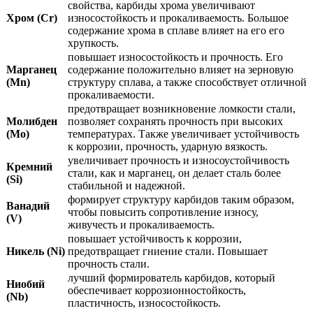
свойства, карбиды хрома увеличивают
Хром (Cr)
износостойкость и прокаливаемость. Большое
содержание хрома в сплаве влияет на его его
хрупкость.
повышает износостойкость и прочность. Его
Марганец
содержание положительно влияет на зерновую
(Mn)
структуру сплава, а также способствует отличной
прокаливаемости.
предотвращает возникновение ломкости стали,
Молибден
позволяет сохранять прочность при высоких
(Mo)
температурах. Также увеличивает устойчивость
к коррозии, прочность, ударную вязкость.
увеличивает прочность и износоустойчивость
Кремний
стали, как и марганец, он делает сталь более
(Si)
стабильной и надежной.
формирует структуру карбидов таким образом,
Ванадий
чтобы повысить сопротивление износу,
(V)
живучесть и прокаливаемость.
повышает устойчивость к коррозии,
Никель (Ni)
предотвращает гниение стали. Повышает
прочность стали.
лучший формирователь карбидов, который
Ниобий
обеспечивает коррозионностойкость,
(Nb)
пластичность, износостойкость.