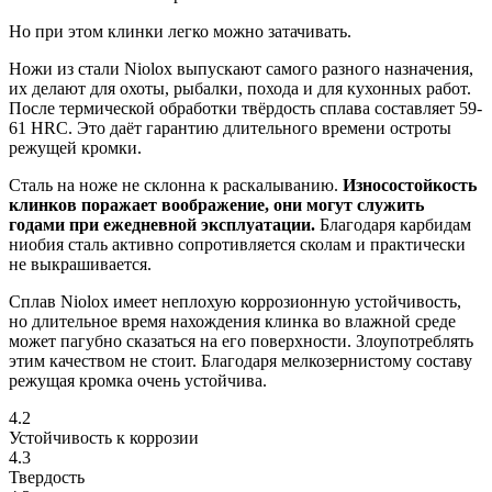
Но при этом клинки легко можно затачивать.
Ножи из стали Niolox выпускают самого разного назначения,
их делают для охоты, рыбалки, похода и для кухонных работ.
После термической обработки твёрдость сплава составляет 59-
61 HRC. Это даёт гарантию длительного времени остроты
режущей кромки.
Сталь на ноже не склонна к раскалыванию.
Износостойкость
клинков поражает воображение, они могут служить
годами при ежедневной эксплуатации.
Благодаря карбидам
ниобия сталь активно сопротивляется сколам и практически
не выкрашивается.
Сплав Niolox имеет неплохую коррозионную устойчивость,
но длительное время нахождения клинка во влажной среде
может пагубно сказаться на его поверхности. Злоупотреблять
этим качеством не стоит. Благодаря мелкозернистому составу
режущая кромка очень устойчива.
4.2
Устойчивость к коррозии
4.3
Твердость