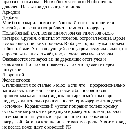
практика показала... Но в общем я сталью Niolox очень
доволен. Не зря так долго ждал клинок.
Аркадий
Дербент
Мне брат задарил ножик из Niolox. И вот на второй или
третий день решил попробовать немного по дереву.
Подзаборный куст, ветка диаметром сантиметров около
четырёх. Срубил, очистил от побегов, острогал концы. Вроде,
всё хорошо, никаких проблем. В общем-то, нагрузка и объём
работ плёвые. А на следующий день утром режу им лимон, но
спросонья на въехал - чёт, вроде, хуже, чем вчера утром.
Оказывается это заусенец на деревяшке отогнулся и
отломился. Вот так вот бывает… Так что думайте перед
покупкой…
Лаврентий
Железногорск
Сталкивался я со сталью Niolox. Если что – профессионально
занимаюсь заточкой. Точить ножи я бы посоветовал
приличным камешком (водник или арканзас), там надо
подводы капитально равнять после термоядерной заводской
«заточки». Керамический мустат поправит только кромку,
оставленные риски на режущую кромку это потенциальная
возможность получить выкрашивание под серьезной
нагрузкой. Заточка клинка играет важную роль. А вот с завода
не всегда ножи идут с хорошей РК.